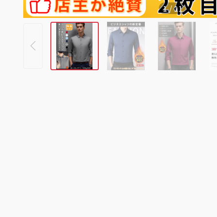
1
/
11