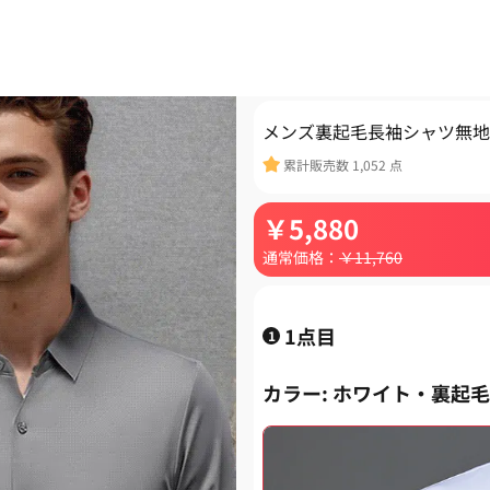
メンズ裏起毛長袖シャツ無地
累計販売数
1,052
点
￥
5,880
通常価格：
￥
11,760
1点目
1
カラー
: ホワイト・裏起毛