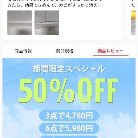
みたら、効果てきめんで、カビがすっかり消えま
だ
した。掃除が苦手でも簡単に使えるので、本当に
玄
便利です。リピート購入を考えています。
ん
商品情報
商品規格
商品レビュー