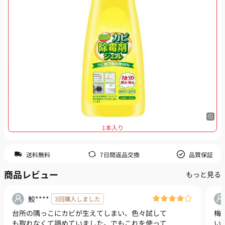
1本入り
送料無料
7日間返品交換
品質保証
商品レビュー
もっと見る
鮫****
3回購入しました
台所の隅っこにカビが生えてしまい、色々試して
梅
も取れなくて諦めていました。でもこれを使って
い