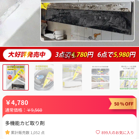
1
/
5
￥
4,780
50 % OFF
通常価格：
￥
9,560
多機能カビ取り剤
累計販売数
1,052
点
899
人のお気に入り