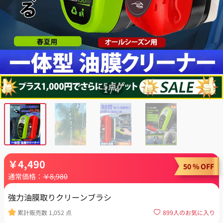
1
/
4
￥
4,490
50 % OFF
通常価格：
￥
8,980
強力油膜取りクリーンブラシ
累計販売数
1,052
点
899
人のお気に入り